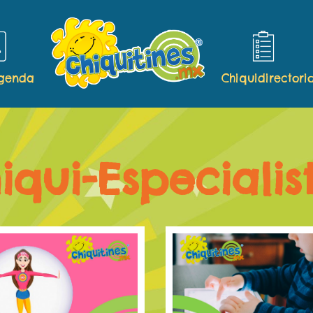
agenda
Chiquidirectori
iqui-Especialis