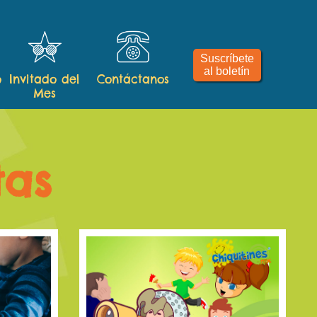
Suscríbete
al boletín
o
Invitado del
Contáctanos
Mes
tas