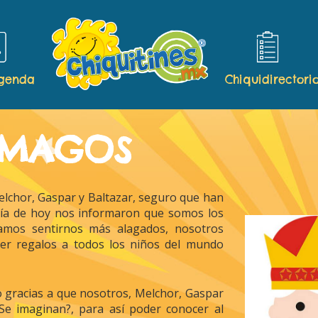
agenda
Chiquidirectori
 MAGOS
elchor, Gaspar y Baltazar, seguro que han
día de hoy nos informaron que somos los
os sentirnos más alagados, nosotros
r regalos a todos los niños del mundo
o gracias a que nosotros, Melchor, Gaspar
¿Se imaginan?, para así poder conocer al